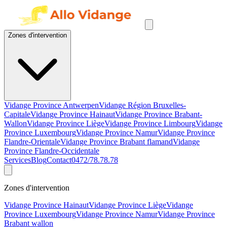
Zones d'intervention
Vidange Province Antwerpen
Vidange Région Bruxelles-
Capitale
Vidange Province Hainaut
Vidange Province Brabant-
Wallon
Vidange Province Liège
Vidange Province Limbourg
Vidange
Province Luxembourg
Vidange Province Namur
Vidange Province
Flandre-Orientale
Vidange Province Brabant flamand
Vidange
Province Flandre-Occidentale
Services
Blog
Contact
0472/78.78.78
Zones d'intervention
Vidange Province Hainaut
Vidange Province Liège
Vidange
Province Luxembourg
Vidange Province Namur
Vidange Province
Brabant wallon