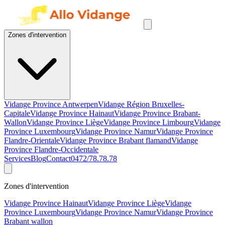
Zones d'intervention
Vidange Province Antwerpen
Vidange Région Bruxelles-
Capitale
Vidange Province Hainaut
Vidange Province Brabant-
Wallon
Vidange Province Liège
Vidange Province Limbourg
Vidange
Province Luxembourg
Vidange Province Namur
Vidange Province
Flandre-Orientale
Vidange Province Brabant flamand
Vidange
Province Flandre-Occidentale
Services
Blog
Contact
0472/78.78.78
Zones d'intervention
Vidange Province Hainaut
Vidange Province Liège
Vidange
Province Luxembourg
Vidange Province Namur
Vidange Province
Brabant wallon