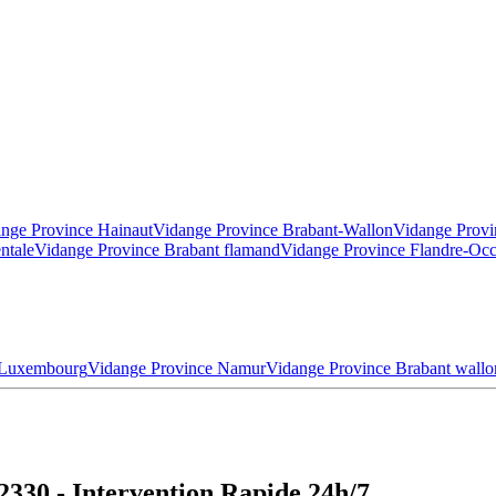
nge Province Hainaut
Vidange Province Brabant-Wallon
Vidange Provi
ntale
Vidange Province Brabant flamand
Vidange Province Flandre-Occ
 Luxembourg
Vidange Province Namur
Vidange Province Brabant wallo
2330 - Intervention Rapide 24h/7