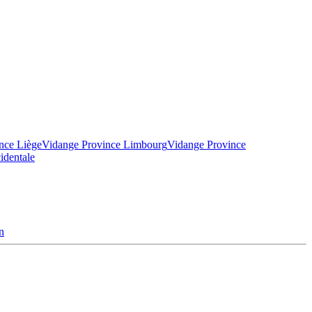
nce Liège
Vidange Province Limbourg
Vidange Province
identale
n