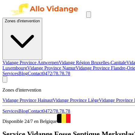
Zones d'intervention
Vidange Province Antwerpen
Vidange Région Bruxelles-Capitale
Vida
Luxembourg
Vidange Province Namur
Vidange Province Flandre-Orie
Services
Blog
Contact
0472/78.78.78
Zones d'intervention
Vidange Province Hainaut
Vidange Province Liège
Vidange Province
Services
Blog
Contact
0472/78.78.78
Disponible 24/7 en Belgique
Service Vidange Fosse Septique Merksplas