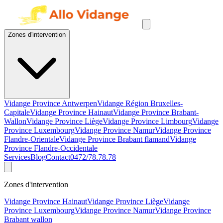
Zones d'intervention
Vidange Province Antwerpen
Vidange Région Bruxelles-
Capitale
Vidange Province Hainaut
Vidange Province Brabant-
Wallon
Vidange Province Liège
Vidange Province Limbourg
Vidange
Province Luxembourg
Vidange Province Namur
Vidange Province
Flandre-Orientale
Vidange Province Brabant flamand
Vidange
Province Flandre-Occidentale
Services
Blog
Contact
0472/78.78.78
Zones d'intervention
Vidange Province Hainaut
Vidange Province Liège
Vidange
Province Luxembourg
Vidange Province Namur
Vidange Province
Brabant wallon