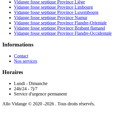
Vidange fosse septique Province Liège
Vidange fosse septique Province Limbourg
Vidange fosse septique Province Luxembourg
Vidange fosse septique Province Namur
Vidange fosse septique Province Flandre-Orientale
Vidange fosse septique Province Brabant flamand
Vidange fosse septique Province Flandre-Occidentale
Informations
Contact
Nos services
Horaires
Lundi - Dimanche
24h/24 - 7j/7
Service d'urgence permanent
Allo Vidange © 2020 -2026 . Tous droits réservés.