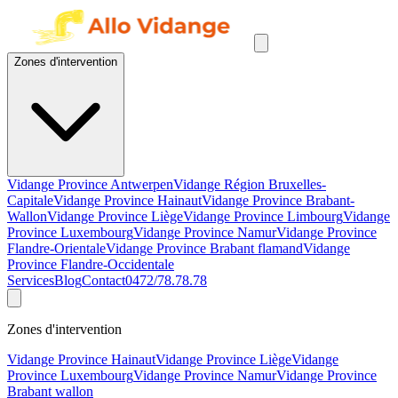
Zones d'intervention
Vidange Province Antwerpen
Vidange Région Bruxelles-
Capitale
Vidange Province Hainaut
Vidange Province Brabant-
Wallon
Vidange Province Liège
Vidange Province Limbourg
Vidange
Province Luxembourg
Vidange Province Namur
Vidange Province
Flandre-Orientale
Vidange Province Brabant flamand
Vidange
Province Flandre-Occidentale
Services
Blog
Contact
0472/78.78.78
Zones d'intervention
Vidange Province Hainaut
Vidange Province Liège
Vidange
Province Luxembourg
Vidange Province Namur
Vidange Province
Brabant wallon