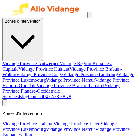
Zones d'intervention
Vidange Province Antwerpen
Vidange Région Bruxelles-
Capitale
Vidange Province Hainaut
Vidange Province Brabant-
Wallon
Vidange Province Liège
Vidange Province Limbourg
Vidange
Province Luxembourg
Vidange Province Namur
Vidange Province
Flandre-Orientale
Vidange Province Brabant flamand
Vidange
Province Flandre-Occidentale
Services
Blog
Contact
0472/78.78.78
Zones d'intervention
Vidange Province Hainaut
Vidange Province Liège
Vidange
Province Luxembourg
Vidange Province Namur
Vidange Province
Brabant wallon