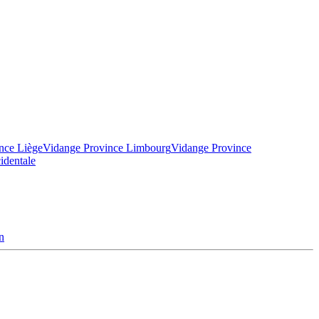
nce Liège
Vidange Province Limbourg
Vidange Province
identale
n