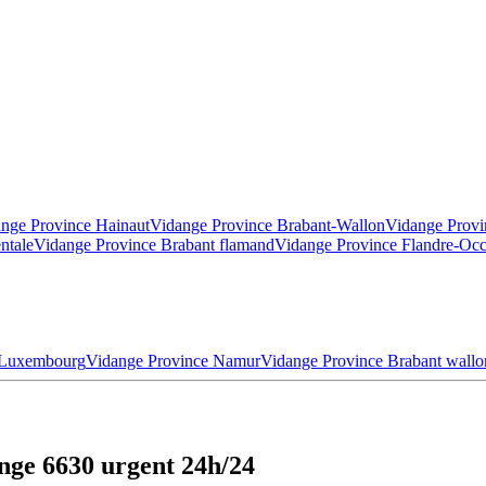
nge Province Hainaut
Vidange Province Brabant-Wallon
Vidange Provi
ntale
Vidange Province Brabant flamand
Vidange Province Flandre-Occ
 Luxembourg
Vidange Province Namur
Vidange Province Brabant wallo
ge 6630 urgent 24h/24