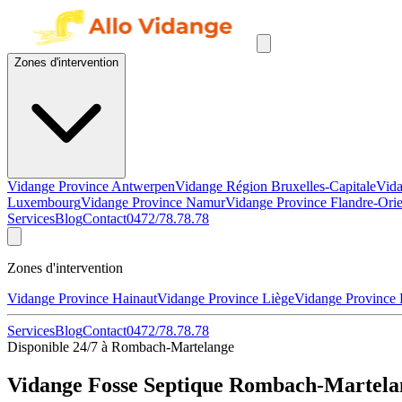
Zones d'intervention
Vidange Province Antwerpen
Vidange Région Bruxelles-Capitale
Vida
Luxembourg
Vidange Province Namur
Vidange Province Flandre-Orie
Services
Blog
Contact
0472/78.78.78
Zones d'intervention
Vidange Province Hainaut
Vidange Province Liège
Vidange Province
Services
Blog
Contact
0472/78.78.78
Disponible 24/7 à Rombach-Martelange
Vidange Fosse Septique Rombach-Martelan