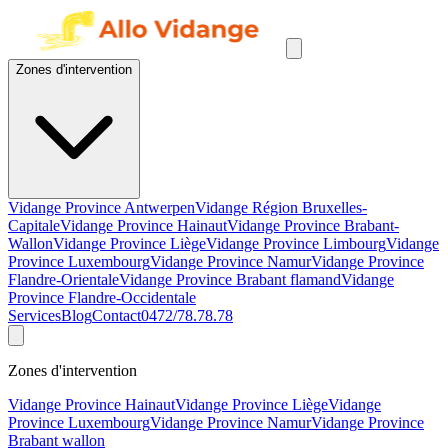
Zones d'intervention
Vidange Province Antwerpen
Vidange Région Bruxelles-
Capitale
Vidange Province Hainaut
Vidange Province Brabant-
Wallon
Vidange Province Liège
Vidange Province Limbourg
Vidange
Province Luxembourg
Vidange Province Namur
Vidange Province
Flandre-Orientale
Vidange Province Brabant flamand
Vidange
Province Flandre-Occidentale
Services
Blog
Contact
0472/78.78.78
Zones d'intervention
Vidange Province Hainaut
Vidange Province Liège
Vidange
Province Luxembourg
Vidange Province Namur
Vidange Province
Brabant wallon