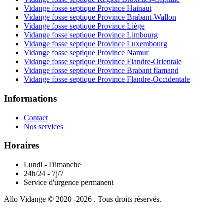
Vidange fosse septique Province Hainaut
Vidange fosse septique Province Brabant-Wallon
Vidange fosse septique Province Liège
Vidange fosse septique Province Limbourg
Vidange fosse septique Province Luxembourg
Vidange fosse septique Province Namur
Vidange fosse septique Province Flandre-Orientale
Vidange fosse septique Province Brabant flamand
Vidange fosse septique Province Flandre-Occidentale
Informations
Contact
Nos services
Horaires
Lundi - Dimanche
24h/24 - 7j/7
Service d'urgence permanent
Allo Vidange © 2020 -2026 . Tous droits réservés.