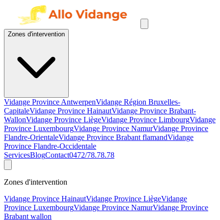
Zones d'intervention
Vidange Province Antwerpen
Vidange Région Bruxelles-
Capitale
Vidange Province Hainaut
Vidange Province Brabant-
Wallon
Vidange Province Liège
Vidange Province Limbourg
Vidange
Province Luxembourg
Vidange Province Namur
Vidange Province
Flandre-Orientale
Vidange Province Brabant flamand
Vidange
Province Flandre-Occidentale
Services
Blog
Contact
0472/78.78.78
Zones d'intervention
Vidange Province Hainaut
Vidange Province Liège
Vidange
Province Luxembourg
Vidange Province Namur
Vidange Province
Brabant wallon