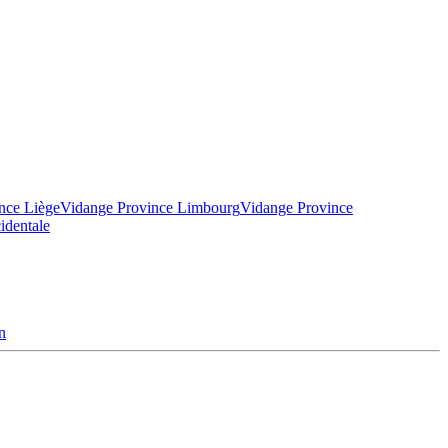
nce Liège
Vidange Province Limbourg
Vidange Province
identale
n