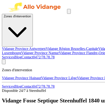
Zones d'intervention
Vidange Province Antwerpen
Vidange Région Bruxelles-Capitale
Vida
Luxembourg
Vidange Province Namur
Vidange Province Flandre-Orie
Services
Blog
Contact
0472/78.78.78
Zones d'intervention
Vidange Province Hainaut
Vidange Province Liège
Vidange Province
Services
Blog
Contact
0472/78.78.78
Disponible 24/7 à Steenhuffel
Vidange Fosse Septique Steenhuffel 1840 u