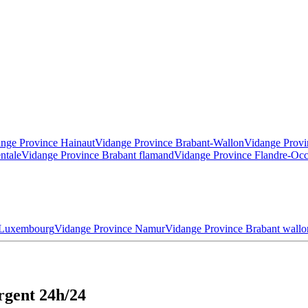
nge Province Hainaut
Vidange Province Brabant-Wallon
Vidange Provi
ntale
Vidange Province Brabant flamand
Vidange Province Flandre-Occ
 Luxembourg
Vidange Province Namur
Vidange Province Brabant wallo
rgent 24h/24