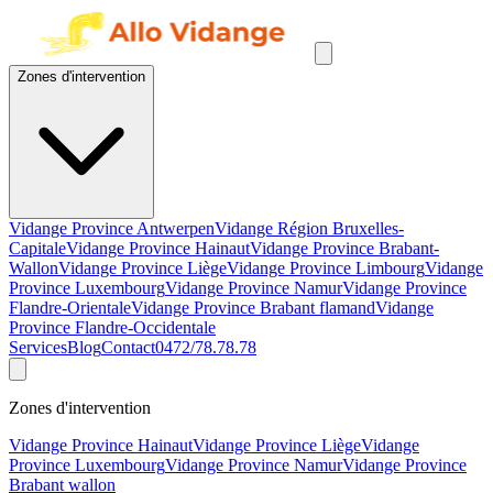
Zones d'intervention
Vidange Province Antwerpen
Vidange Région Bruxelles-
Capitale
Vidange Province Hainaut
Vidange Province Brabant-
Wallon
Vidange Province Liège
Vidange Province Limbourg
Vidange
Province Luxembourg
Vidange Province Namur
Vidange Province
Flandre-Orientale
Vidange Province Brabant flamand
Vidange
Province Flandre-Occidentale
Services
Blog
Contact
0472/78.78.78
Zones d'intervention
Vidange Province Hainaut
Vidange Province Liège
Vidange
Province Luxembourg
Vidange Province Namur
Vidange Province
Brabant wallon