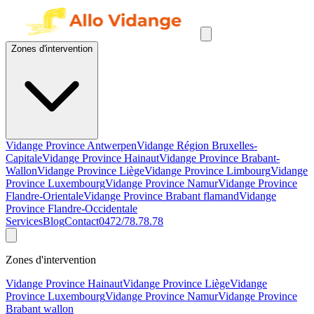
Zones d'intervention
Vidange Province Antwerpen
Vidange Région Bruxelles-
Capitale
Vidange Province Hainaut
Vidange Province Brabant-
Wallon
Vidange Province Liège
Vidange Province Limbourg
Vidange
Province Luxembourg
Vidange Province Namur
Vidange Province
Flandre-Orientale
Vidange Province Brabant flamand
Vidange
Province Flandre-Occidentale
Services
Blog
Contact
0472/78.78.78
Zones d'intervention
Vidange Province Hainaut
Vidange Province Liège
Vidange
Province Luxembourg
Vidange Province Namur
Vidange Province
Brabant wallon