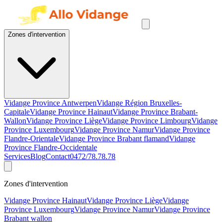
Zones d'intervention
Vidange Province Antwerpen
Vidange Région Bruxelles-
Capitale
Vidange Province Hainaut
Vidange Province Brabant-
Wallon
Vidange Province Liège
Vidange Province Limbourg
Vidange
Province Luxembourg
Vidange Province Namur
Vidange Province
Flandre-Orientale
Vidange Province Brabant flamand
Vidange
Province Flandre-Occidentale
Services
Blog
Contact
0472/78.78.78
Zones d'intervention
Vidange Province Hainaut
Vidange Province Liège
Vidange
Province Luxembourg
Vidange Province Namur
Vidange Province
Brabant wallon