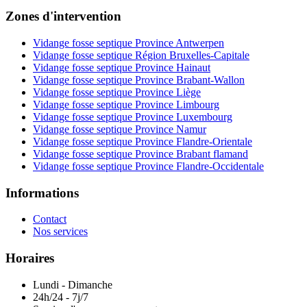
Zones d'intervention
Vidange fosse septique Province Antwerpen
Vidange fosse septique Région Bruxelles-Capitale
Vidange fosse septique Province Hainaut
Vidange fosse septique Province Brabant-Wallon
Vidange fosse septique Province Liège
Vidange fosse septique Province Limbourg
Vidange fosse septique Province Luxembourg
Vidange fosse septique Province Namur
Vidange fosse septique Province Flandre-Orientale
Vidange fosse septique Province Brabant flamand
Vidange fosse septique Province Flandre-Occidentale
Informations
Contact
Nos services
Horaires
Lundi - Dimanche
24h/24 - 7j/7