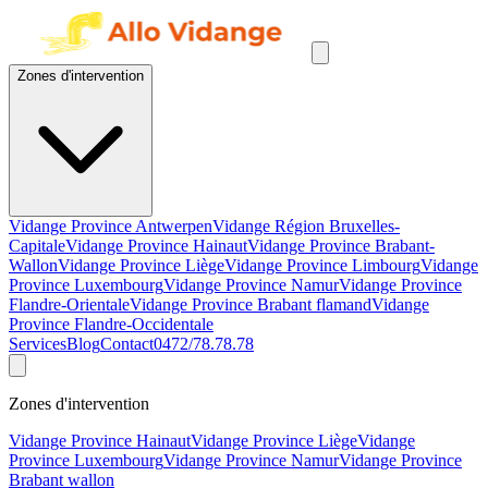
Zones d'intervention
Vidange Province Antwerpen
Vidange Région Bruxelles-
Capitale
Vidange Province Hainaut
Vidange Province Brabant-
Wallon
Vidange Province Liège
Vidange Province Limbourg
Vidange
Province Luxembourg
Vidange Province Namur
Vidange Province
Flandre-Orientale
Vidange Province Brabant flamand
Vidange
Province Flandre-Occidentale
Services
Blog
Contact
0472/78.78.78
Zones d'intervention
Vidange Province Hainaut
Vidange Province Liège
Vidange
Province Luxembourg
Vidange Province Namur
Vidange Province
Brabant wallon