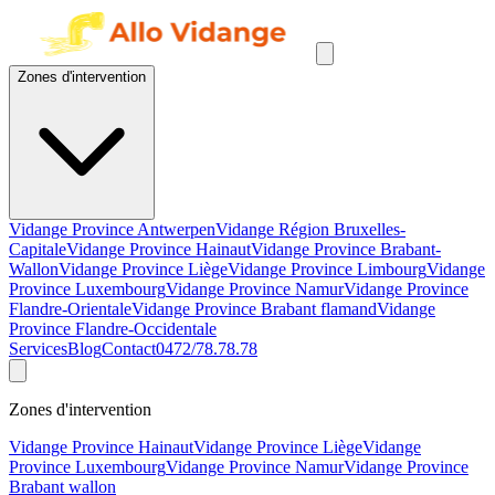
Zones d'intervention
Vidange Province Antwerpen
Vidange Région Bruxelles-
Capitale
Vidange Province Hainaut
Vidange Province Brabant-
Wallon
Vidange Province Liège
Vidange Province Limbourg
Vidange
Province Luxembourg
Vidange Province Namur
Vidange Province
Flandre-Orientale
Vidange Province Brabant flamand
Vidange
Province Flandre-Occidentale
Services
Blog
Contact
0472/78.78.78
Zones d'intervention
Vidange Province Hainaut
Vidange Province Liège
Vidange
Province Luxembourg
Vidange Province Namur
Vidange Province
Brabant wallon