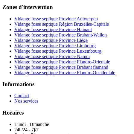
Zones d'intervention
Vidange fosse septique Province Antwerpen
Vidange fosse septique Région Bruxelles-Capitale
Vidange fosse septique Province Hainaut
Vidange fosse septique Province Brabant-Wallon
Vidange fosse septique Province Liège
Vidange fosse septique Province Limbourg
Vidange fosse septique Province Luxembourg
Vidange fosse septique Province Namur
Vidange fosse septique Province Flandre-Orientale
Vidange fosse septique Province Brabant flamand
Vidange fosse septique Province Flandre-Occidentale
Informations
Contact
Nos services
Horaires
Lundi - Dimanche
24h/24 - 7j/7