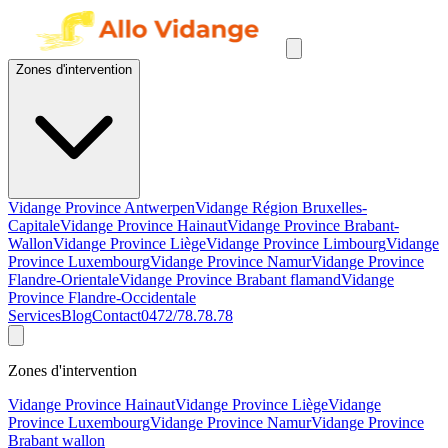
Zones d'intervention
Vidange Province Antwerpen
Vidange Région Bruxelles-
Capitale
Vidange Province Hainaut
Vidange Province Brabant-
Wallon
Vidange Province Liège
Vidange Province Limbourg
Vidange
Province Luxembourg
Vidange Province Namur
Vidange Province
Flandre-Orientale
Vidange Province Brabant flamand
Vidange
Province Flandre-Occidentale
Services
Blog
Contact
0472/78.78.78
Zones d'intervention
Vidange Province Hainaut
Vidange Province Liège
Vidange
Province Luxembourg
Vidange Province Namur
Vidange Province
Brabant wallon