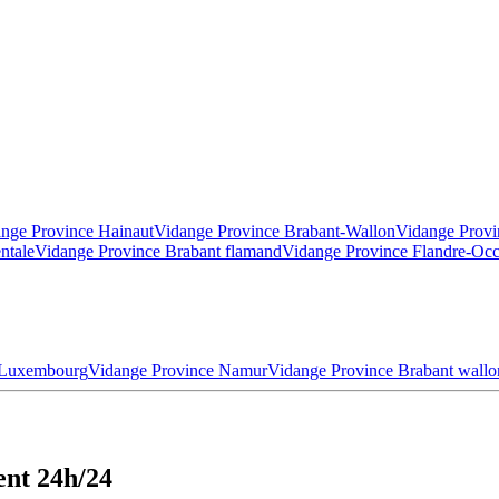
nge Province Hainaut
Vidange Province Brabant-Wallon
Vidange Provi
ntale
Vidange Province Brabant flamand
Vidange Province Flandre-Occ
 Luxembourg
Vidange Province Namur
Vidange Province Brabant wallo
ent 24h/24