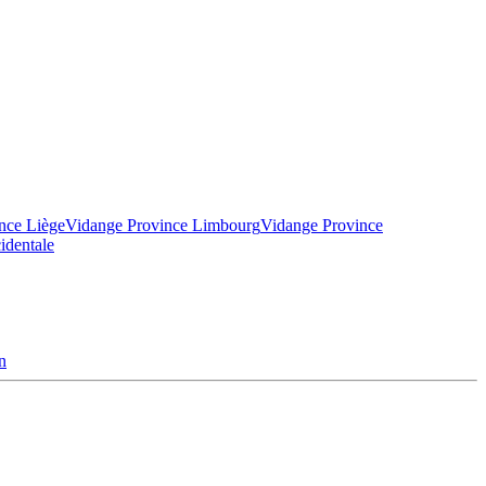
nce Liège
Vidange Province Limbourg
Vidange Province
identale
n