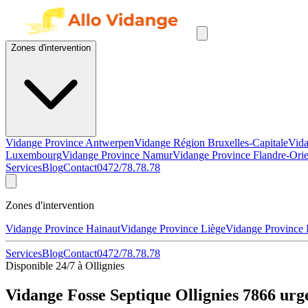
Zones d'intervention
Vidange Province Antwerpen
Vidange Région Bruxelles-Capitale
Vida
Luxembourg
Vidange Province Namur
Vidange Province Flandre-Orie
Services
Blog
Contact
0472/78.78.78
Zones d'intervention
Vidange Province Hainaut
Vidange Province Liège
Vidange Province
Services
Blog
Contact
0472/78.78.78
Disponible 24/7 à Ollignies
Vidange Fosse Septique Ollignies 7866 urg