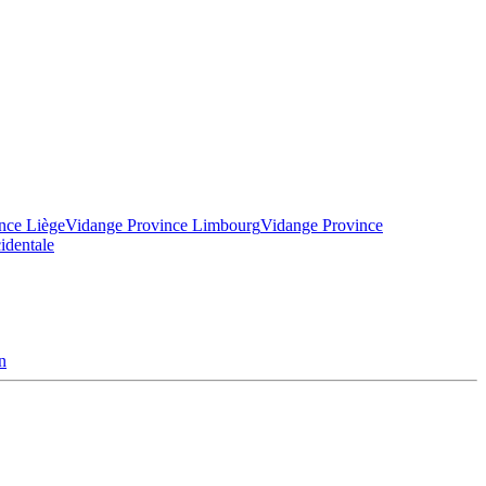
nce Liège
Vidange Province Limbourg
Vidange Province
identale
n