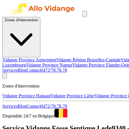
Zones d'intervention
Vidange Province Antwerpen
Vidange Région Bruxelles-Capitale
Vida
Luxembourg
Vidange Province Namur
Vidange Province Flandre-Orie
Services
Blog
Contact
0472/78.78.78
Zones d'intervention
Vidange Province Hainaut
Vidange Province Liège
Vidange Province
Services
Blog
Contact
0472/78.78.78
Disponible 24/7 en Belgique
Service Vidange Fosse Septique Lede9340 -