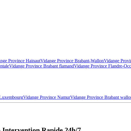
nge Province Hainaut
Vidange Province Brabant-Wallon
Vidange Provi
ntale
Vidange Province Brabant flamand
Vidange Province Flandre-Occ
 Luxembourg
Vidange Province Namur
Vidange Province Brabant wallo
 Intervention Rapide 24h/7