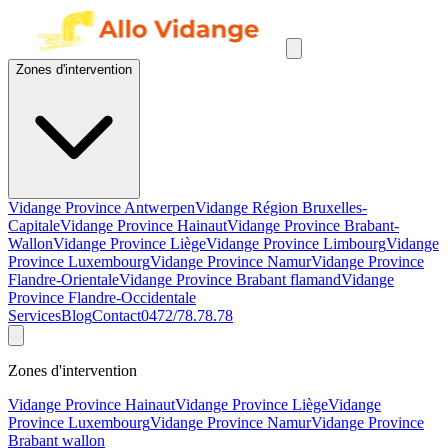
Zones d'intervention
Vidange Province Antwerpen
Vidange Région Bruxelles-
Capitale
Vidange Province Hainaut
Vidange Province Brabant-
Wallon
Vidange Province Liège
Vidange Province Limbourg
Vidange
Province Luxembourg
Vidange Province Namur
Vidange Province
Flandre-Orientale
Vidange Province Brabant flamand
Vidange
Province Flandre-Occidentale
Services
Blog
Contact
0472/78.78.78
Zones d'intervention
Vidange Province Hainaut
Vidange Province Liège
Vidange
Province Luxembourg
Vidange Province Namur
Vidange Province
Brabant wallon