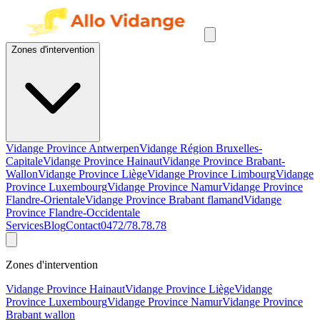
Zones d'intervention
Vidange Province Antwerpen
Vidange Région Bruxelles-
Capitale
Vidange Province Hainaut
Vidange Province Brabant-
Wallon
Vidange Province Liège
Vidange Province Limbourg
Vidange
Province Luxembourg
Vidange Province Namur
Vidange Province
Flandre-Orientale
Vidange Province Brabant flamand
Vidange
Province Flandre-Occidentale
Services
Blog
Contact
0472/78.78.78
Zones d'intervention
Vidange Province Hainaut
Vidange Province Liège
Vidange
Province Luxembourg
Vidange Province Namur
Vidange Province
Brabant wallon