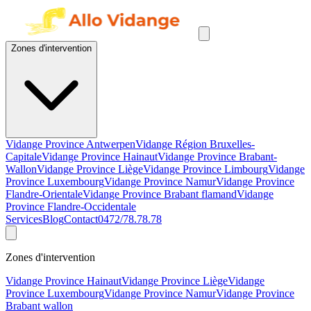
Zones d'intervention
Vidange Province Antwerpen
Vidange Région Bruxelles-
Capitale
Vidange Province Hainaut
Vidange Province Brabant-
Wallon
Vidange Province Liège
Vidange Province Limbourg
Vidange
Province Luxembourg
Vidange Province Namur
Vidange Province
Flandre-Orientale
Vidange Province Brabant flamand
Vidange
Province Flandre-Occidentale
Services
Blog
Contact
0472/78.78.78
Zones d'intervention
Vidange Province Hainaut
Vidange Province Liège
Vidange
Province Luxembourg
Vidange Province Namur
Vidange Province
Brabant wallon