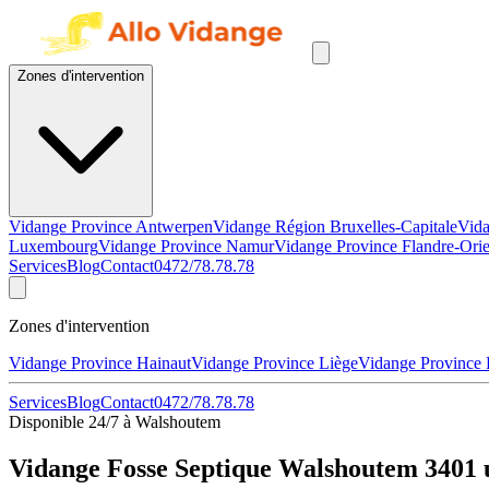
Zones d'intervention
Vidange Province Antwerpen
Vidange Région Bruxelles-Capitale
Vida
Luxembourg
Vidange Province Namur
Vidange Province Flandre-Orie
Services
Blog
Contact
0472/78.78.78
Zones d'intervention
Vidange Province Hainaut
Vidange Province Liège
Vidange Province
Services
Blog
Contact
0472/78.78.78
Disponible 24/7 à Walshoutem
Vidange Fosse Septique Walshoutem 3401 