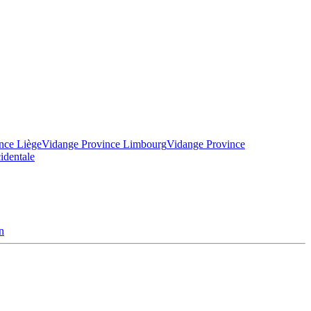
nce Liège
Vidange Province Limbourg
Vidange Province
identale
n