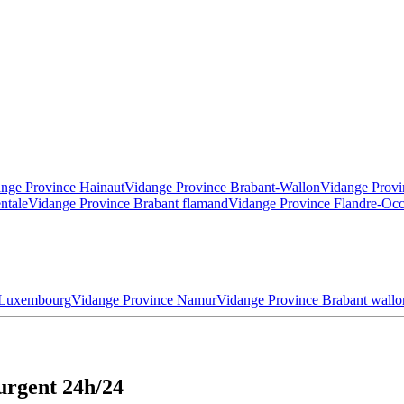
nge Province Hainaut
Vidange Province Brabant-Wallon
Vidange Provi
ntale
Vidange Province Brabant flamand
Vidange Province Flandre-Occ
 Luxembourg
Vidange Province Namur
Vidange Province Brabant wallo
urgent 24h/24