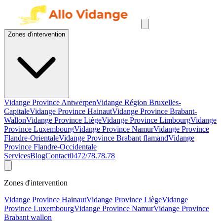
Zones d'intervention
Vidange Province Antwerpen
Vidange Région Bruxelles-
Capitale
Vidange Province Hainaut
Vidange Province Brabant-
Wallon
Vidange Province Liège
Vidange Province Limbourg
Vidange
Province Luxembourg
Vidange Province Namur
Vidange Province
Flandre-Orientale
Vidange Province Brabant flamand
Vidange
Province Flandre-Occidentale
Services
Blog
Contact
0472/78.78.78
Zones d'intervention
Vidange Province Hainaut
Vidange Province Liège
Vidange
Province Luxembourg
Vidange Province Namur
Vidange Province
Brabant wallon