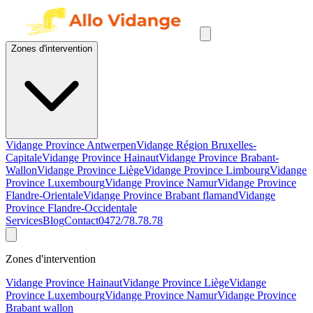
Zones d'intervention
Vidange Province Antwerpen
Vidange Région Bruxelles-
Capitale
Vidange Province Hainaut
Vidange Province Brabant-
Wallon
Vidange Province Liège
Vidange Province Limbourg
Vidange
Province Luxembourg
Vidange Province Namur
Vidange Province
Flandre-Orientale
Vidange Province Brabant flamand
Vidange
Province Flandre-Occidentale
Services
Blog
Contact
0472/78.78.78
Zones d'intervention
Vidange Province Hainaut
Vidange Province Liège
Vidange
Province Luxembourg
Vidange Province Namur
Vidange Province
Brabant wallon