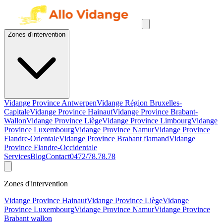
Zones d'intervention
Vidange Province Antwerpen
Vidange Région Bruxelles-
Capitale
Vidange Province Hainaut
Vidange Province Brabant-
Wallon
Vidange Province Liège
Vidange Province Limbourg
Vidange
Province Luxembourg
Vidange Province Namur
Vidange Province
Flandre-Orientale
Vidange Province Brabant flamand
Vidange
Province Flandre-Occidentale
Services
Blog
Contact
0472/78.78.78
Zones d'intervention
Vidange Province Hainaut
Vidange Province Liège
Vidange
Province Luxembourg
Vidange Province Namur
Vidange Province
Brabant wallon