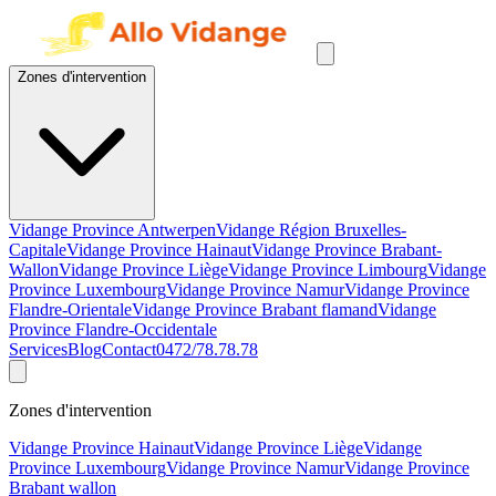
Zones d'intervention
Vidange Province Antwerpen
Vidange Région Bruxelles-
Capitale
Vidange Province Hainaut
Vidange Province Brabant-
Wallon
Vidange Province Liège
Vidange Province Limbourg
Vidange
Province Luxembourg
Vidange Province Namur
Vidange Province
Flandre-Orientale
Vidange Province Brabant flamand
Vidange
Province Flandre-Occidentale
Services
Blog
Contact
0472/78.78.78
Zones d'intervention
Vidange Province Hainaut
Vidange Province Liège
Vidange
Province Luxembourg
Vidange Province Namur
Vidange Province
Brabant wallon