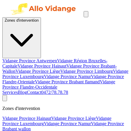
Zones d'intervention
Vidange Province Antwerpen
Vidange Région Bruxelles-
Capitale
Vidange Province Hainaut
Vidange Province Brabant-
Wallon
Vidange Province Liège
Vidange Province Limbourg
Vidange
Province Luxembourg
Vidange Province Namur
Vidange Province
Flandre-Orientale
Vidange Province Brabant flamand
Vidange
Province Flandre-Occidentale
Services
Blog
Contact
0472/78.78.78
Zones d'intervention
Vidange Province Hainaut
Vidange Province Liège
Vidange
Province Luxembourg
Vidange Province Namur
Vidange Province
Brabant wallon