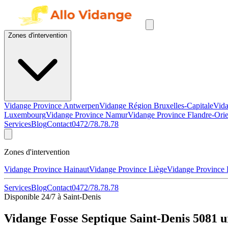
Zones d'intervention
Vidange Province Antwerpen
Vidange Région Bruxelles-Capitale
Vida
Luxembourg
Vidange Province Namur
Vidange Province Flandre-Orie
Services
Blog
Contact
0472/78.78.78
Zones d'intervention
Vidange Province Hainaut
Vidange Province Liège
Vidange Province
Services
Blog
Contact
0472/78.78.78
Disponible 24/7 à Saint-Denis
Vidange Fosse Septique Saint-Denis 5081 u