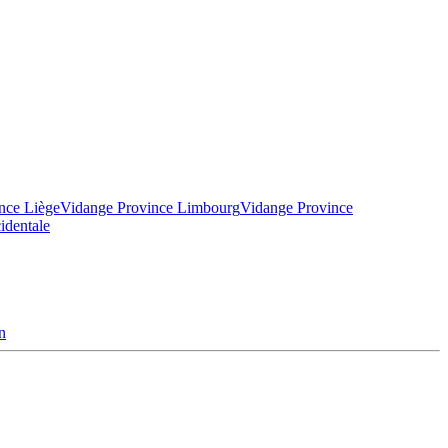
nce Liège
Vidange Province Limbourg
Vidange Province
identale
n