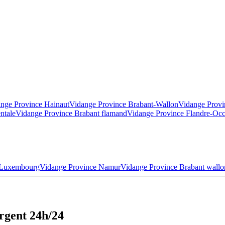
nge Province Hainaut
Vidange Province Brabant-Wallon
Vidange Provi
ntale
Vidange Province Brabant flamand
Vidange Province Flandre-Occ
 Luxembourg
Vidange Province Namur
Vidange Province Brabant wallo
rgent 24h/24