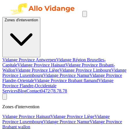
Zones d'intervention
Vidange Province Antwerpen
Vidange Région Bruxelles-
Capitale
Vidange Province Hainaut
Vidange Province Brabant-
Wallon
Vidange Province Liège
Vidange Province Limbourg
Vidange
Province Luxembourg
Vidange Province Namur
Vidange Province
Flandre-Orientale
Vidange Province Brabant flamand
Vidange
Province Flandre-Occidentale
Services
Blog
Contact
0472/78.78.78
Zones d'intervention
Vidange Province Hainaut
Vidange Province Liège
Vidange
Province Luxembourg
Vidange Province Namur
Vidange Province
Brabant wallon