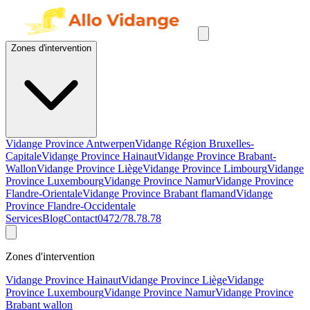
Zones d'intervention
Vidange Province Antwerpen
Vidange Région Bruxelles-
Capitale
Vidange Province Hainaut
Vidange Province Brabant-
Wallon
Vidange Province Liège
Vidange Province Limbourg
Vidange
Province Luxembourg
Vidange Province Namur
Vidange Province
Flandre-Orientale
Vidange Province Brabant flamand
Vidange
Province Flandre-Occidentale
Services
Blog
Contact
0472/78.78.78
Zones d'intervention
Vidange Province Hainaut
Vidange Province Liège
Vidange
Province Luxembourg
Vidange Province Namur
Vidange Province
Brabant wallon