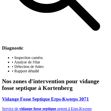
Diagnostic
• Inspection caméra
• Analyse de l'état
• Détection de fuites
• Rapport détaillé
Nos zones d'intervention pour
vidange
fosse septique
à Kortenberg
Vidange Fosse Septique Erps-Kwerps 3071
Service de
vidange fosse septique
urgent à Erps-Kwerps