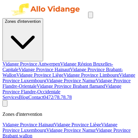
Zones d'intervention
Vidange Province Antwerpen
Vidange Région Bruxelles-
Capitale
Vidange Province Hainaut
Vidange Province Brabant-
Wallon
Vidange Province Liège
Vidange Province Limbourg
Vidange
Province Luxembourg
Vidange Province Namur
Vidange Province
Flandre-Orientale
Vidange Province Brabant flamand
Vidange
Province Flandre-Occidentale
Services
Blog
Contact
0472/78.78.78
Zones d'intervention
Vidange Province Hainaut
Vidange Province Liège
Vidange
Province Luxembourg
Vidange Province Namur
Vidange Province
Brabant wallon