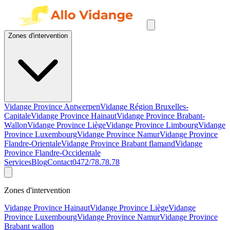
Zones d'intervention
Vidange Province Antwerpen
Vidange Région Bruxelles-
Capitale
Vidange Province Hainaut
Vidange Province Brabant-
Wallon
Vidange Province Liège
Vidange Province Limbourg
Vidange
Province Luxembourg
Vidange Province Namur
Vidange Province
Flandre-Orientale
Vidange Province Brabant flamand
Vidange
Province Flandre-Occidentale
Services
Blog
Contact
0472/78.78.78
Zones d'intervention
Vidange Province Hainaut
Vidange Province Liège
Vidange
Province Luxembourg
Vidange Province Namur
Vidange Province
Brabant wallon