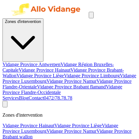
Zones d'intervention
Vidange Province Antwerpen
Vidange Région Bruxelles-
Capitale
Vidange Province Hainaut
Vidange Province Brabant-
Wallon
Vidange Province Liège
Vidange Province Limbourg
Vidange
Province Luxembourg
Vidange Province Namur
Vidange Province
Flandre-Orientale
Vidange Province Brabant flamand
Vidange
Province Flandre-Occidentale
Services
Blog
Contact
0472/78.78.78
Zones d'intervention
Vidange Province Hainaut
Vidange Province Liège
Vidange
Province Luxembourg
Vidange Province Namur
Vidange Province
Brabant wallon