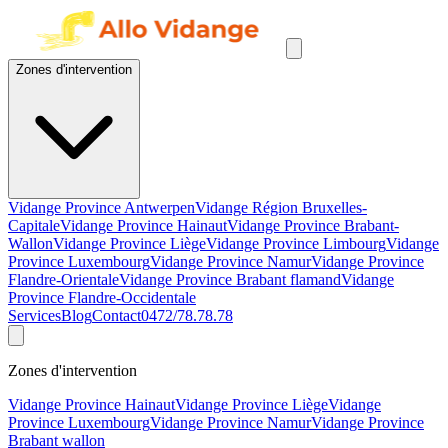
Zones d'intervention
Vidange Province Antwerpen
Vidange Région Bruxelles-
Capitale
Vidange Province Hainaut
Vidange Province Brabant-
Wallon
Vidange Province Liège
Vidange Province Limbourg
Vidange
Province Luxembourg
Vidange Province Namur
Vidange Province
Flandre-Orientale
Vidange Province Brabant flamand
Vidange
Province Flandre-Occidentale
Services
Blog
Contact
0472/78.78.78
Zones d'intervention
Vidange Province Hainaut
Vidange Province Liège
Vidange
Province Luxembourg
Vidange Province Namur
Vidange Province
Brabant wallon