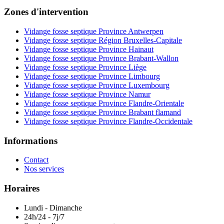
Zones d'intervention
Vidange fosse septique Province Antwerpen
Vidange fosse septique Région Bruxelles-Capitale
Vidange fosse septique Province Hainaut
Vidange fosse septique Province Brabant-Wallon
Vidange fosse septique Province Liège
Vidange fosse septique Province Limbourg
Vidange fosse septique Province Luxembourg
Vidange fosse septique Province Namur
Vidange fosse septique Province Flandre-Orientale
Vidange fosse septique Province Brabant flamand
Vidange fosse septique Province Flandre-Occidentale
Informations
Contact
Nos services
Horaires
Lundi - Dimanche
24h/24 - 7j/7