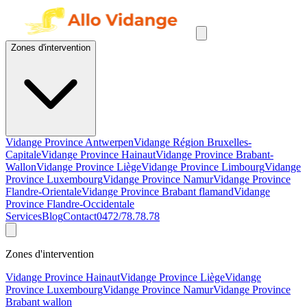
Zones d'intervention
Vidange Province Antwerpen
Vidange Région Bruxelles-
Capitale
Vidange Province Hainaut
Vidange Province Brabant-
Wallon
Vidange Province Liège
Vidange Province Limbourg
Vidange
Province Luxembourg
Vidange Province Namur
Vidange Province
Flandre-Orientale
Vidange Province Brabant flamand
Vidange
Province Flandre-Occidentale
Services
Blog
Contact
0472/78.78.78
Zones d'intervention
Vidange Province Hainaut
Vidange Province Liège
Vidange
Province Luxembourg
Vidange Province Namur
Vidange Province
Brabant wallon