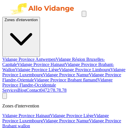
Zones d'intervention
Vidange Province Antwerpen
Vidange Région Bruxelles-
Capitale
Vidange Province Hainaut
Vidange Province Brabant-
Wallon
Vidange Province Liège
Vidange Province Limbourg
Vidange
Province Luxembourg
Vidange Province Namur
Vidange Province
Flandre-Orientale
Vidange Province Brabant flamand
Vidange
Province Flandre-Occidentale
Services
Blog
Contact
0472/78.78.78
Zones d'intervention
Vidange Province Hainaut
Vidange Province Liège
Vidange
Province Luxembourg
Vidange Province Namur
Vidange Province
Brabant wallon