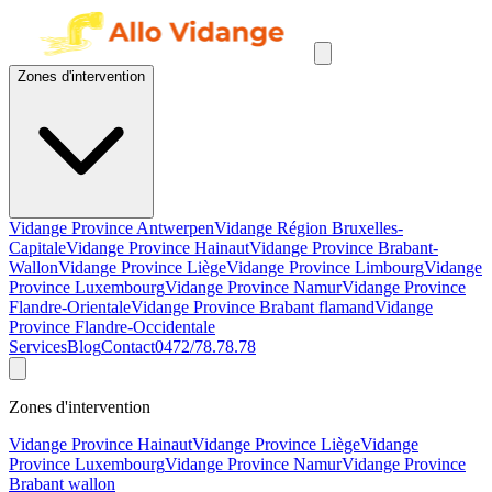
Zones d'intervention
Vidange Province Antwerpen
Vidange Région Bruxelles-
Capitale
Vidange Province Hainaut
Vidange Province Brabant-
Wallon
Vidange Province Liège
Vidange Province Limbourg
Vidange
Province Luxembourg
Vidange Province Namur
Vidange Province
Flandre-Orientale
Vidange Province Brabant flamand
Vidange
Province Flandre-Occidentale
Services
Blog
Contact
0472/78.78.78
Zones d'intervention
Vidange Province Hainaut
Vidange Province Liège
Vidange
Province Luxembourg
Vidange Province Namur
Vidange Province
Brabant wallon