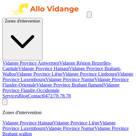
Zones d'intervention
Vidange Province Antwerpen
Vidange Région Bruxelles-
Capitale
Vidange Province Hainaut
Vidange Province Brabant-
Wallon
Vidange Province Liège
Vidange Province Limbourg
Vidange
Province Luxembourg
Vidange Province Namur
Vidange Province
Flandre-Orientale
Vidange Province Brabant flamand
Vidange
Province Flandre-Occidentale
Services
Blog
Contact
0472/78.78.78
Zones d'intervention
Vidange Province Hainaut
Vidange Province Liège
Vidange
Province Luxembourg
Vidange Province Namur
Vidange Province
Brabant wallon