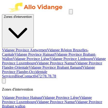
Zones d'intervention
Vidange Province Antwerpen
Vidange Région Bruxelles-
Capitale
Vidange Province Hainaut
Vidange Province Brabant-
Wallon
Vidange Province Liège
Vidange Province Limbourg
Vidange
Province Luxembourg
Vidange Province Namur
Vidange Province
Flandre-Orientale
Vidange Province Brabant flamand
Vidange
Province Flandre-Occidentale
Services
Blog
Contact
0472/78.78.78
Zones d'intervention
Vidange Province Hainaut
Vidange Province Liège
Vidange
Province Luxembourg
Vidange Province Namur
Vidange Province
Brabant wallon