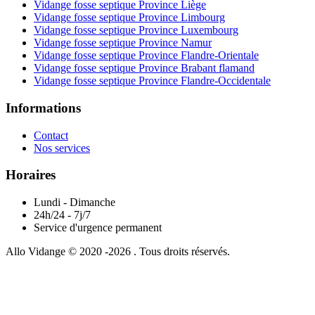
Vidange fosse septique Province Liège
Vidange fosse septique Province Limbourg
Vidange fosse septique Province Luxembourg
Vidange fosse septique Province Namur
Vidange fosse septique Province Flandre-Orientale
Vidange fosse septique Province Brabant flamand
Vidange fosse septique Province Flandre-Occidentale
Informations
Contact
Nos services
Horaires
Lundi - Dimanche
24h/24 - 7j/7
Service d'urgence permanent
Allo Vidange © 2020 -2026 . Tous droits réservés.