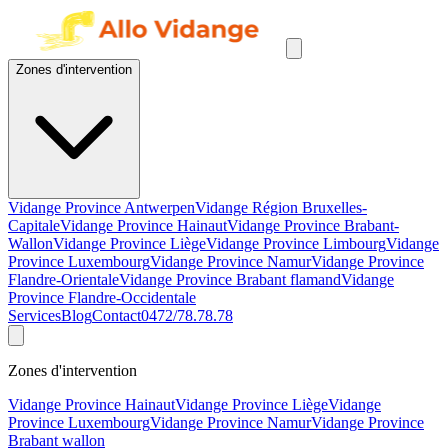
Zones d'intervention
Vidange Province Antwerpen
Vidange Région Bruxelles-
Capitale
Vidange Province Hainaut
Vidange Province Brabant-
Wallon
Vidange Province Liège
Vidange Province Limbourg
Vidange
Province Luxembourg
Vidange Province Namur
Vidange Province
Flandre-Orientale
Vidange Province Brabant flamand
Vidange
Province Flandre-Occidentale
Services
Blog
Contact
0472/78.78.78
Zones d'intervention
Vidange Province Hainaut
Vidange Province Liège
Vidange
Province Luxembourg
Vidange Province Namur
Vidange Province
Brabant wallon