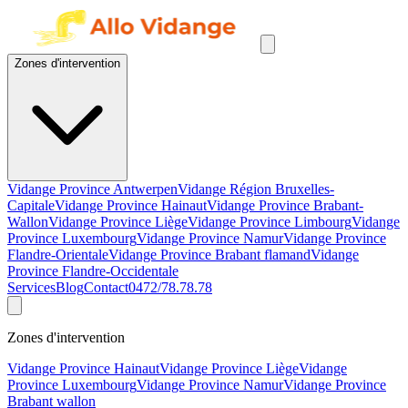
Zones d'intervention
Vidange Province Antwerpen
Vidange Région Bruxelles-
Capitale
Vidange Province Hainaut
Vidange Province Brabant-
Wallon
Vidange Province Liège
Vidange Province Limbourg
Vidange
Province Luxembourg
Vidange Province Namur
Vidange Province
Flandre-Orientale
Vidange Province Brabant flamand
Vidange
Province Flandre-Occidentale
Services
Blog
Contact
0472/78.78.78
Zones d'intervention
Vidange Province Hainaut
Vidange Province Liège
Vidange
Province Luxembourg
Vidange Province Namur
Vidange Province
Brabant wallon