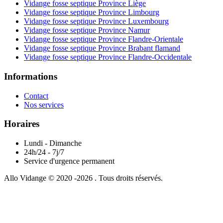
Vidange fosse septique Province Liège
Vidange fosse septique Province Limbourg
Vidange fosse septique Province Luxembourg
Vidange fosse septique Province Namur
Vidange fosse septique Province Flandre-Orientale
Vidange fosse septique Province Brabant flamand
Vidange fosse septique Province Flandre-Occidentale
Informations
Contact
Nos services
Horaires
Lundi - Dimanche
24h/24 - 7j/7
Service d'urgence permanent
Allo Vidange © 2020 -2026 . Tous droits réservés.