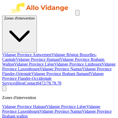
Zones d'intervention
Vidange Province Antwerpen
Vidange Région Bruxelles-
Capitale
Vidange Province Hainaut
Vidange Province Brabant-
Wallon
Vidange Province Liège
Vidange Province Limbourg
Vidange
Province Luxembourg
Vidange Province Namur
Vidange Province
Flandre-Orientale
Vidange Province Brabant flamand
Vidange
Province Flandre-Occidentale
Services
Blog
Contact
0472/78.78.78
Zones d'intervention
Vidange Province Hainaut
Vidange Province Liège
Vidange
Province Luxembourg
Vidange Province Namur
Vidange Province
Brabant wallon