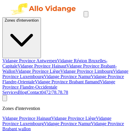
Zones d'intervention
Vidange Province Antwerpen
Vidange Région Bruxelles-
Capitale
Vidange Province Hainaut
Vidange Province Brabant-
Wallon
Vidange Province Liège
Vidange Province Limbourg
Vidange
Province Luxembourg
Vidange Province Namur
Vidange Province
Flandre-Orientale
Vidange Province Brabant flamand
Vidange
Province Flandre-Occidentale
Services
Blog
Contact
0472/78.78.78
Zones d'intervention
Vidange Province Hainaut
Vidange Province Liège
Vidange
Province Luxembourg
Vidange Province Namur
Vidange Province
Brabant wallon