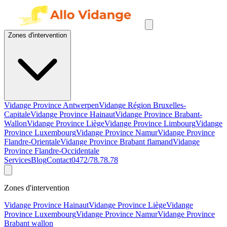
Zones d'intervention
Vidange Province Antwerpen
Vidange Région Bruxelles-
Capitale
Vidange Province Hainaut
Vidange Province Brabant-
Wallon
Vidange Province Liège
Vidange Province Limbourg
Vidange
Province Luxembourg
Vidange Province Namur
Vidange Province
Flandre-Orientale
Vidange Province Brabant flamand
Vidange
Province Flandre-Occidentale
Services
Blog
Contact
0472/78.78.78
Zones d'intervention
Vidange Province Hainaut
Vidange Province Liège
Vidange
Province Luxembourg
Vidange Province Namur
Vidange Province
Brabant wallon