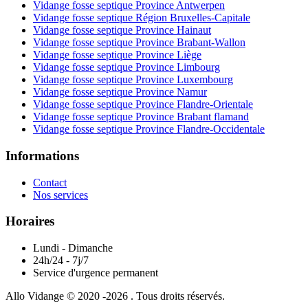
Vidange fosse septique Province Antwerpen
Vidange fosse septique Région Bruxelles-Capitale
Vidange fosse septique Province Hainaut
Vidange fosse septique Province Brabant-Wallon
Vidange fosse septique Province Liège
Vidange fosse septique Province Limbourg
Vidange fosse septique Province Luxembourg
Vidange fosse septique Province Namur
Vidange fosse septique Province Flandre-Orientale
Vidange fosse septique Province Brabant flamand
Vidange fosse septique Province Flandre-Occidentale
Informations
Contact
Nos services
Horaires
Lundi - Dimanche
24h/24 - 7j/7
Service d'urgence permanent
Allo Vidange © 2020 -2026 . Tous droits réservés.