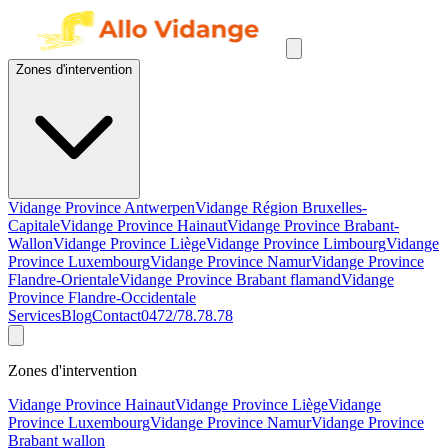
Zones d'intervention
Vidange Province Antwerpen
Vidange Région Bruxelles-
Capitale
Vidange Province Hainaut
Vidange Province Brabant-
Wallon
Vidange Province Liège
Vidange Province Limbourg
Vidange
Province Luxembourg
Vidange Province Namur
Vidange Province
Flandre-Orientale
Vidange Province Brabant flamand
Vidange
Province Flandre-Occidentale
Services
Blog
Contact
0472/78.78.78
Zones d'intervention
Vidange Province Hainaut
Vidange Province Liège
Vidange
Province Luxembourg
Vidange Province Namur
Vidange Province
Brabant wallon