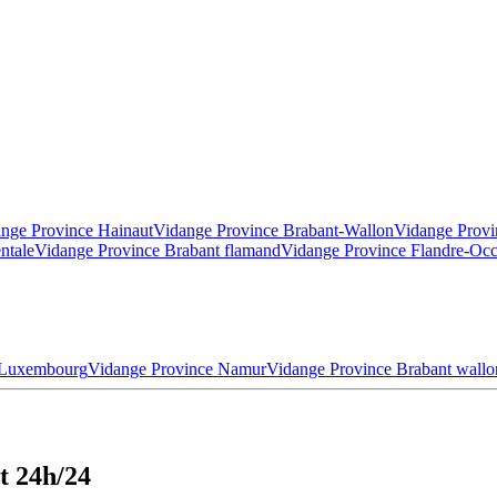
nge Province Hainaut
Vidange Province Brabant-Wallon
Vidange Provi
ntale
Vidange Province Brabant flamand
Vidange Province Flandre-Occ
 Luxembourg
Vidange Province Namur
Vidange Province Brabant wallo
t 24h/24