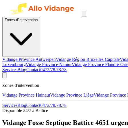
Zones d'intervention
Vidange Province Antwerpen
Vidange Région Bruxelles-Capitale
Vida
Luxembourg
Vidange Province Namur
Vidange Province Flandre-Orie
Services
Blog
Contact
0472/78.78.78
Zones d'intervention
Vidange Province Hainaut
Vidange Province Liège
Vidange Province
Services
Blog
Contact
0472/78.78.78
Disponible 24/7 à Battice
Vidange Fosse Septique Battice 4651 urgen