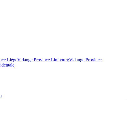
nce Liège
Vidange Province Limbourg
Vidange Province
identale
n