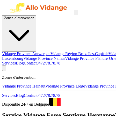
Zones d'intervention
Vidange Province Antwerpen
Vidange Région Bruxelles-Capitale
Vida
Luxembourg
Vidange Province Namur
Vidange Province Flandre-Orie
Services
Blog
Contact
0472/78.78.78
Zones d'intervention
Vidange Province Hainaut
Vidange Province Liège
Vidange Province
Services
Blog
Contact
0472/78.78.78
Disponible 24/7 en Belgique
Service Vidange Fosse Septique Herstappe