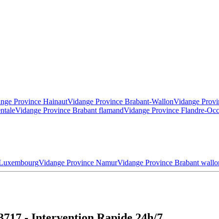
nge Province Hainaut
Vidange Province Brabant-Wallon
Vidange Provi
ntale
Vidange Province Brabant flamand
Vidange Province Flandre-Occ
 Luxembourg
Vidange Province Namur
Vidange Province Brabant wallo
3717 - Intervention Rapide 24h/7