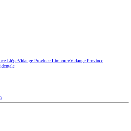
nce Liège
Vidange Province Limbourg
Vidange Province
identale
n