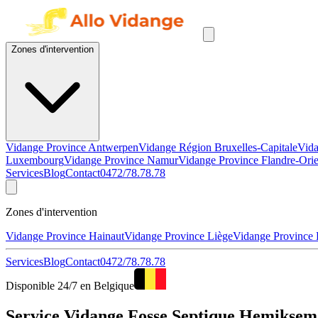
Zones d'intervention
Vidange Province Antwerpen
Vidange Région Bruxelles-Capitale
Vida
Luxembourg
Vidange Province Namur
Vidange Province Flandre-Orie
Services
Blog
Contact
0472/78.78.78
Zones d'intervention
Vidange Province Hainaut
Vidange Province Liège
Vidange Province
Services
Blog
Contact
0472/78.78.78
Disponible 24/7 en Belgique
Service Vidange Fosse Septique Hemiksem2