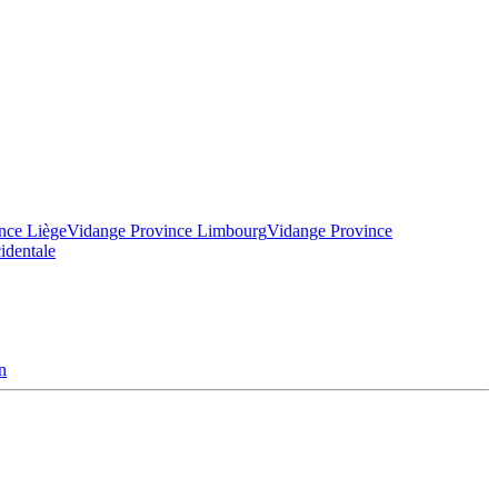
nce Liège
Vidange Province Limbourg
Vidange Province
identale
n