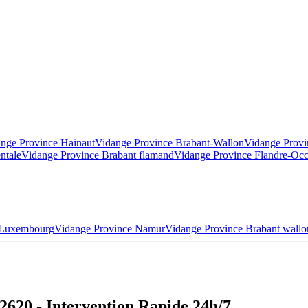
nge Province Hainaut
Vidange Province Brabant-Wallon
Vidange Provi
ntale
Vidange Province Brabant flamand
Vidange Province Flandre-Occ
 Luxembourg
Vidange Province Namur
Vidange Province Brabant wallo
620 - Intervention Rapide 24h/7