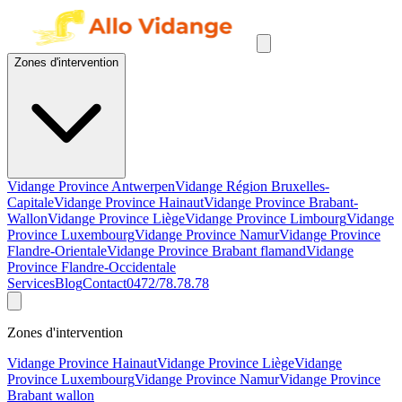
Zones d'intervention
Vidange Province Antwerpen
Vidange Région Bruxelles-
Capitale
Vidange Province Hainaut
Vidange Province Brabant-
Wallon
Vidange Province Liège
Vidange Province Limbourg
Vidange
Province Luxembourg
Vidange Province Namur
Vidange Province
Flandre-Orientale
Vidange Province Brabant flamand
Vidange
Province Flandre-Occidentale
Services
Blog
Contact
0472/78.78.78
Zones d'intervention
Vidange Province Hainaut
Vidange Province Liège
Vidange
Province Luxembourg
Vidange Province Namur
Vidange Province
Brabant wallon