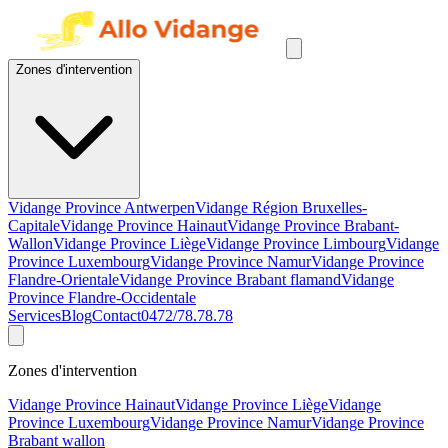
Zones d'intervention
Vidange Province Antwerpen
Vidange Région Bruxelles-
Capitale
Vidange Province Hainaut
Vidange Province Brabant-
Wallon
Vidange Province Liège
Vidange Province Limbourg
Vidange
Province Luxembourg
Vidange Province Namur
Vidange Province
Flandre-Orientale
Vidange Province Brabant flamand
Vidange
Province Flandre-Occidentale
Services
Blog
Contact
0472/78.78.78
Zones d'intervention
Vidange Province Hainaut
Vidange Province Liège
Vidange
Province Luxembourg
Vidange Province Namur
Vidange Province
Brabant wallon